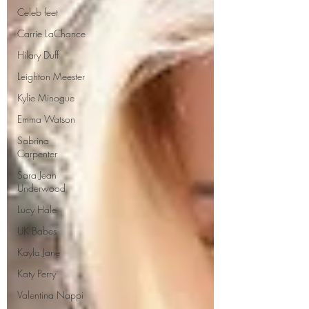
Celeb feet
Carrie LaChance
Hilary Duff
Leighton Meester
Kylie Minogue
Emma Watson
Sabrina
Carpenter
Sara Jean
Underwood
Lucy Hale
UK Babes
Kayla Jane
Katy Perry
Valentina Nappi