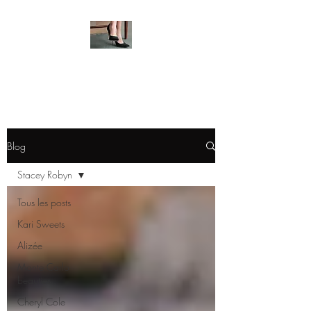
HOT FEMALE FEET
Blog
Stacey Robyn
Tous les posts
Kari Sweets
Alizée
Monte Carlo
beauties
Cheryl Cole