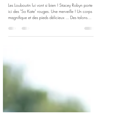
4 déc. 2021
2 min de lecture
Stacey Robyn (18+) : red
Louboutin heels (158 pics)
Les Louboutin lui vont si bien ! Stacey Robyn porte
ici des "So Kate" rouges. Une merveille ! Un corps
magnifique et des pieds délicieux ... Des talons
aiguilles rouges qui sont une tuerie ! ... (24 pics) ...
et qui mettent le feu en moi ... : Le rouge est
vraiment la couleur du désir ... Lingerie et talons
rouges dans la salle de bains ... : Red heels in bed
... : Captures d'écrans d'une vidéo de Stacey au
sommet de sa provocante beauté ... : (71 pics) Elle
porte