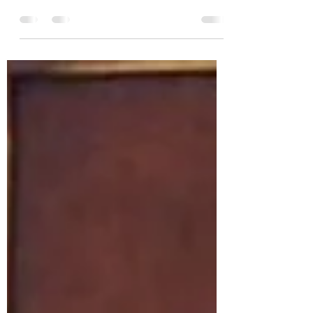
anglais née en 1994. Est-ce parce qu'elle est plutôt
petite (1m 60) qu'elle aime autant les talons
vertigineux ? Ou parce qu'ils constituent des
éléments importants de sa panoplie érotique ? En
tous cas ses jolis pieds (pointure 35 selon le site
"Nudevista") sont très souvent chaussés de "Lady
Peep" noires de chez Christian Louboutin (talons de
15 cm avec plate-forme). Je suis un "fan" absolu de
ces chaussures terriblement sexy e