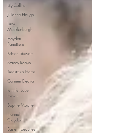
Lily Collins
Julianne Hough
Lucy
Mecklenburgh
Hayden
Panettiere
Kristen Stewart
Stacey Robyn
Anastasia Harris
Carmen Electra
Jennifer Love
Hewitt
Sophie Moone
Hannah
Claydon
Eastern beauties