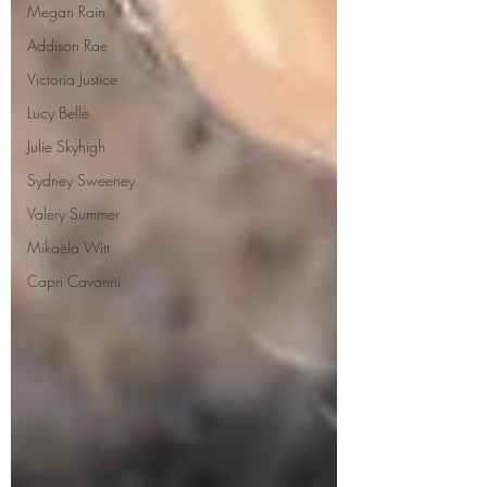
Megan Rain
Addison Rae
Victoria Justice
Lucy Belle
Julie Skyhigh
Sydney Sweeney
Valery Summer
Mikaela Witt
Capri Cavanni