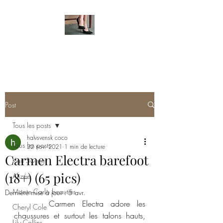
HOT FEMALE FEET
Post
Tous les posts
halvsvensk coco
Tous les posts
22 nov. 2021
1 min de lecture
Carmen Electra barefoot
Kari Sweets
(18+) (65 pics)
Alizée
Monte Carlo beauties
Dernière mise à jour :
5 avr.
     Carmen Electra adore les 
Cheryl Cole
chaussures et surtout les talons hauts, 
Lily Collins