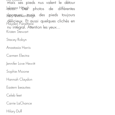
mais ses pieds nus valent le détour 
Julianne Hough
aussi. Des photos de différentes 
époques, mais des pieds toujours 
Lucy Mecklenburgh
délicieux. Et aussi quelques clichés en 
Hayden Panettiere
nu intégral. Attention les yeux...
Kristen Stewart
Stacey Robyn
Anastasia Harris
Carmen Electra
Jennifer Love Hewitt
Sophie Moone
Hannah Claydon
Eastern beauties
Celeb feet
Carrie LaChance
Hilary Duff