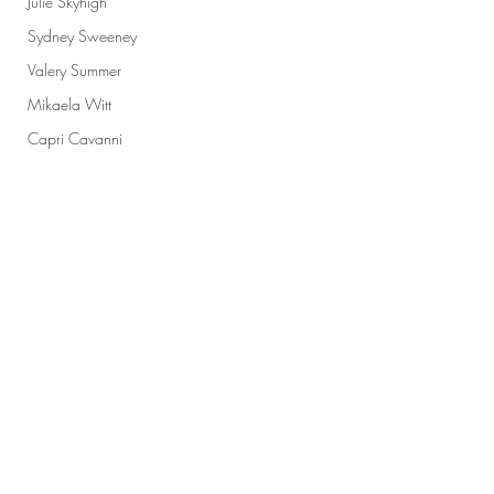
Julie Skyhigh
Sydney Sweeney
Valery Summer
Mikaela Witt
Capri Cavanni