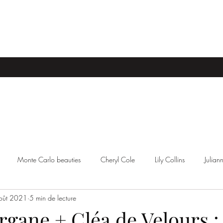
Monte Carlo beauties
Cheryl Cole
Lily Collins
Julia
oût 2021
5 min de lecture
ttiere
Kristen Stewart
Stacey Robyn
Anastasia Harris
gane + Cléa de Velours :