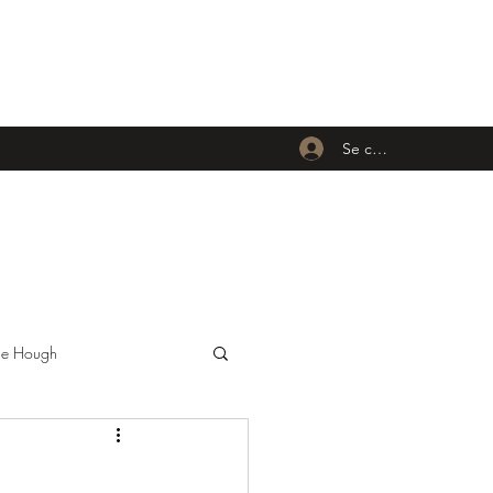
Se connecter
nne Hough
Carmen Electra