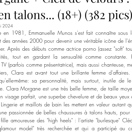
n talons... (18+) (382 pics
ne
Hannah Claydon
Eastern beauties
Celeb feet
Car
i 2024
Kylie Minogue
Emma Watson
Sabrina Carpenter
Sara 
des années 2000 pour devenir une véritable icône de l'ér
er. Après des débuts comme actrice porno (assez "soft" tou
ivités, tout en gardant la sensualité comme constante. P
 Jane
Katy Perry
Valentina Nappi
Megan Rain
TV (parfois comme présentatrice), mais aussi chanteuse, m
rs, Clara est avant tout une brillante femme d'affaires. 
 qu'elle-même: sa personnalité, mais surtout, inutile de le
e. Clara Morgane est une très belle femme, de taille moy
n visage parfait, une superbe chevelure et de beaux yeux cl
ingerie et maillots de bain les mettent en valeur autant que
une passionnée de belles chaussures à talons hauts, pour 
 fille amoureuse des "high heels" : l'artiste "burlesque" Clé
glamour model" très recherchée et qui a participé au c