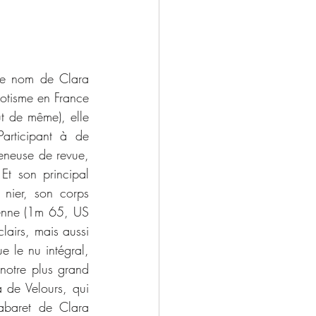
)
rie LaChance
Jean Underwood
otisme en France 
t de même), elle 
articipant à de 
eneuse de revue, 
Et son principal 
 nier, son corps 
enne (1m 65, US 
airs, mais aussi 
 le nu intégral, 
notre plus grand 
a de Velours, qui 
abaret de Clara 