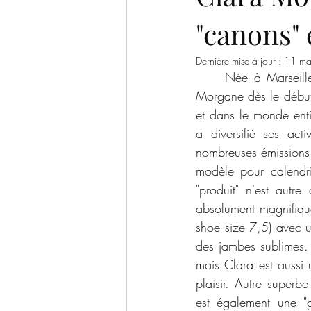
"canons" e
Jennifer Love Hewitt
Sophie Moo
Dernière mise à jour :
11 ma
     Née à Marseille en 1981, Emmanuelle Munos s'est fait connaître sous le nom de Clara 
Hilary Duff
Leighton Meester
Morgane dès le début 
et dans le monde enti
a diversifié ses act
Lucy Hale
UK Babes
Kayla
nombreuses émissions 
modèle pour calendrie
"produit" n'est autre
absolument magnifiqu
shoe size 7,5) avec u
des jambes sublimes. L
mais Clara est aussi 
plaisir. Autre superbe
est également une "