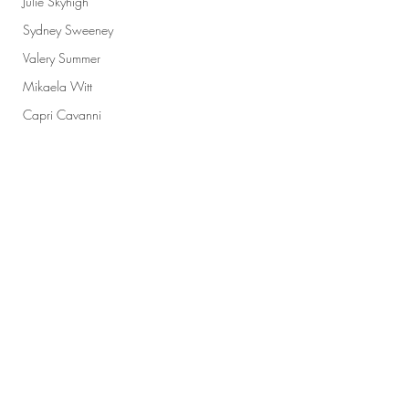
Julie Skyhigh
Sydney Sweeney
Valery Summer
Mikaela Witt
Capri Cavanni