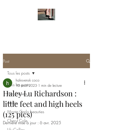
HOT FEMALE FEET
Post
Tous les posts
halvsvensk coco
Tous les posts
10 août 2023
1 min de lecture
Haley Lu Richardson :
Kari Sweets
little feet and high heels
Alizée
Monte Carlo beauties
(125 pics)
Cheryl Cole
Dernière mise à jour :
6 avr. 2025
Lily Collins