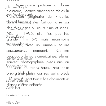
   Après avoir pratiqué la danse 
Julianne Hough
classique, l'actrice américaine Haley Lu 
Lucy Mecklenburgh
Richardson (originaire de Phoenix, 
Hayden Panettiere
dans l'Arizona) s'est fait connaître par 
des rôles dans plusieurs films et séries. 
Kristen Stewart
Née en 1995, elle n'est pas très 
Stacey Robyn
grande (1m 57) mais néanmoins 
Anastasia Harris
ravissante, avec un lumineux sourire 
absolument craquant. Comme 
Carmen Electra
beaucoup de stars américaines, elle est 
Jennifer Love Hewitt
souvent photographiée pieds nus ou 
Sophie Moone
chaussée de talons hauts. Pour notre 
plus grand plaisir car ses petits pieds 
Hannah Claydon
(US size 6) sont tout à fait charmants et 
Eastern beauties
dignes d'êtres célébrés ...
Celeb feet
Carrie LaChance
Hilary Duff