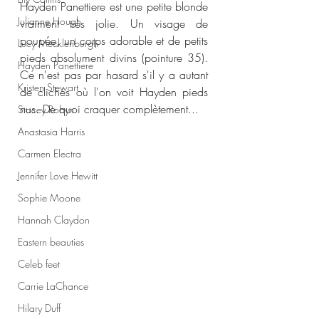
Hayden Panettiere est une petite blonde 
Julianne Hough
vraiment très jolie. Un visage de 
poupée, un corps adorable et de petits 
Lucy Mecklenburgh
pieds absolument divins (pointure 35). 
Hayden Panettiere
Ce n'est pas par hasard s'il y a autant 
Kristen Stewart
de clichés où l'on voit Hayden pieds 
nus. De quoi craquer complètement...
Stacey Robyn
Anastasia Harris
Carmen Electra
Jennifer Love Hewitt
Sophie Moone
Hannah Claydon
Eastern beauties
Celeb feet
Carrie LaChance
Hilary Duff