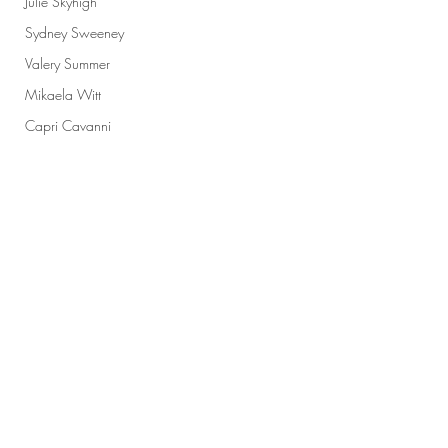
Julie Skyhigh
Sydney Sweeney
Valery Summer
Mikaela Witt
Capri Cavanni