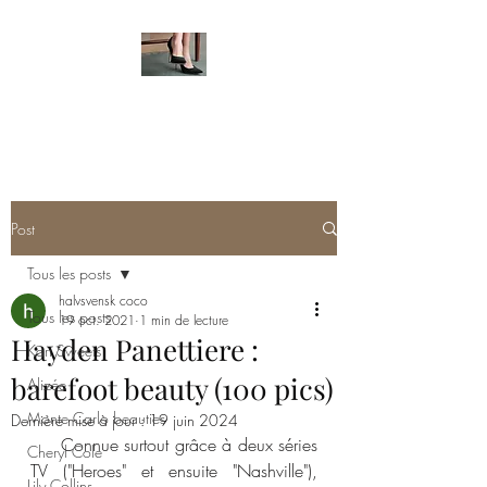
HOT FEMALE FEET
Post
Tous les posts
halvsvensk coco
Tous les posts
19 oct. 2021
1 min de lecture
Hayden Panettiere :
Kari Sweets
barefoot beauty (100 pics)
Alizée
Monte Carlo beauties
Dernière mise à jour :
19 juin 2024
     Connue surtout grâce à deux séries 
Cheryl Cole
TV ("Heroes" et ensuite "Nashville"), 
Lily Collins