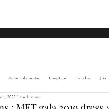
Monte Carlo beauties
Cheryl Cole
Lily Collins
Julia
sept. 2021
1 min de lecture
ttiere
Kristen Stewart
Stacey Robyn
Anastasia Harris
ins : MET gala 2019 dress