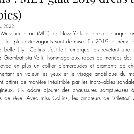
pics)
ne
Hannah Claydon
Eastern beauties
Celeb feet
Car
v. 2022
Kylie Minogue
Emma Watson
Sabrina Carpenter
Sara 
es les plus extravagants sont de mise. En 2019 le thème é
 belle Lily  Collins s'est fait remarquer en revêtant une
z Giambattista Valli, hommage aux robes de mariées des
 Jane
Katy Perry
Valentina Nappi
Megan Rain
, avec en plus un collier d'émeraudes et diamants de che
mettant en valeur les yeux et le visage angélique du m
 attirés de manière irrésistible par les incroyables sandale
igineux. Lily adore ajouter des chaussures somptueuses à 
de rêve. Avec miss Collins, les amateurs de "stilettos" s