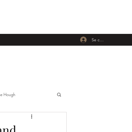
Se connecter
nne Hough
Carmen Electra
 and