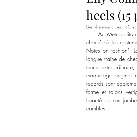
heels (15 
Jennifer Love Hewitt
Sophie Moo
Dernière mise à jour :
30 no
     Au Metropolitan Museum of art (MET) de New York se déroule chaque année un gala de 
Hilary Duff
Leighton Meester
charité où les costum
Notes on fashion". La
longue traîne de che
Lucy Hale
UK Babes
Kayla
tenue extraordinaire
maquillage original 
regards sont également
forme et talons vert
beauté de ses jambes 
comblés !