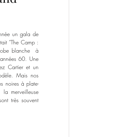
rie LaChance
Jean Underwood
tait "The Camp : 
 robe blanche  à 
 années 60. Une 
z Cartier et un 
odèle. Mais nos 
s noires à plate-
la merveilleuse 
ont très souvent 