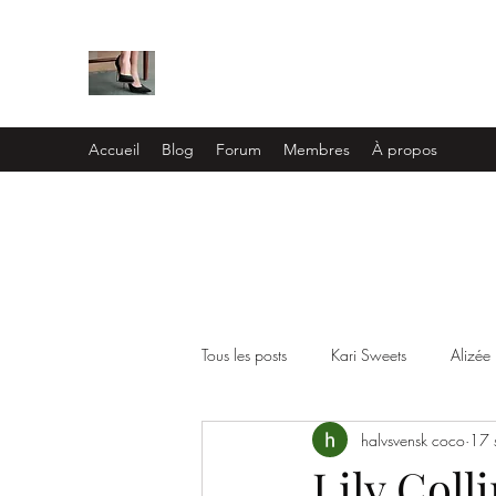
HOT FEMALE FEET
Accueil
Blog
Forum
Membres
À propos
Tous les posts
Kari Sweets
Alizée
halvsvensk coco
17 
Lucy Mecklenburgh
Hayden Pane
Lily Coll