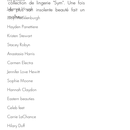
collection de lingerie "Syrn". Une fois 
Julianne Hough
de plus son insolente beauté fait un 
malheur ...
Lucy Mecklenburgh
Hayden Panettiere
Kristen Stewart
Stacey Robyn
Anastasia Harris
Carmen Electra
Jennifer Love Hewitt
Sophie Moone
Hannah Claydon
Eastern beauties
Celeb feet
Carrie LaChance
Hilary Duff