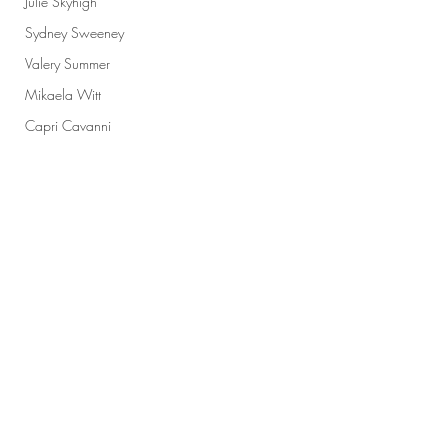
Julie Skyhigh
Sydney Sweeney
Valery Summer
Mikaela Witt
Capri Cavanni