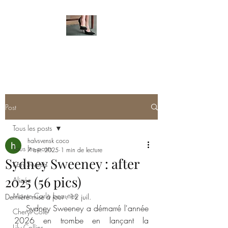
HOT FEMALE FEET
Post
Tous les posts
halvsvensk coco
Tous les posts
7 avr. 2025
1 min de lecture
Sydney Sweeney : after
Kari Sweets
2025 (56 pics)
Alizée
Monte Carlo beauties
Dernière mise à jour :
12 juil.
    Sydney Sweeney a démarré l'année 
Cheryl Cole
2026 en trombe en lançant la 
Lily Collins