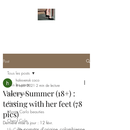
HOT FEMALE FEET
Post
Tous les posts
halvsvensk coco
Tous les posts
8 août 2021
2 min de lecture
Valery Summer (18+) :
Kari Sweets
teasing with her feet (78
Alizée
Monte Carlo beauties
pics)
Cheryl Cole
Dernière mise à jour :
12 févr.
     La pornstar d'origine colombienne 
Lily Collins