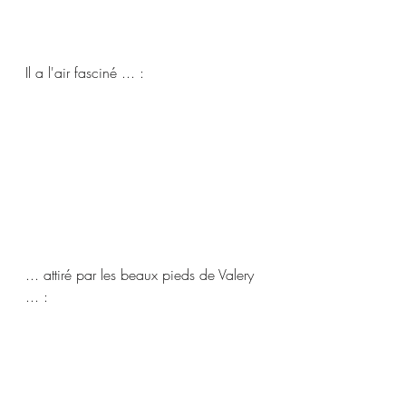
Il a l'air fasciné ... :   
... attiré par les beaux pieds de Valery 
... :   