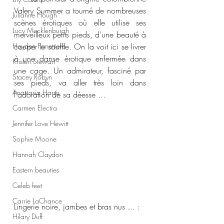
Valery Summer a tourné de nombreuses 
Julianne Hough
scènes érotiques où elle utilise ses 
Lucy Mecklenburgh
merveilleux petits pieds, d'une beauté à 
Hayden Panettiere
couper le souffle. On la voit ici se livrer 
à une danse érotique enfermée dans 
Kristen Stewart
une cage. Un admirateur, fasciné par 
Stacey Robyn
ses pieds, va aller très loin dans 
Anastasia Harris
l'adoration de sa déesse ... 
Carmen Electra
Jennifer Love Hewitt
Sophie Moone
Hannah Claydon
Eastern beauties
Celeb feet
Carrie LaChance
Lingerie noire, jambes et bras nus ... :  
Hilary Duff