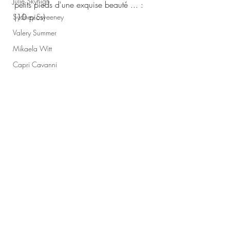
Julie Skyhigh
petits pieds d'une exquise beauté ... :  
(10 pics)
Sydney Sweeney
Valery Summer
Mikaela Witt
Capri Cavanni